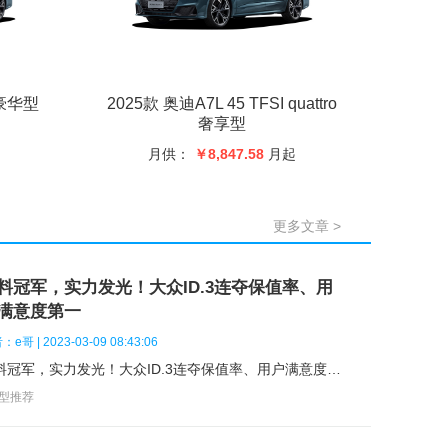
李箱打开方式：
度(mm)：
1429
 豪华型
2025款 奥迪A7L 45 TFSI quattro
大载重质量(kg)：
2400
奢享型
月供：
￥8,847.58
月起
排车门开启方式：
李箱电动吸合门：
更多文章 >
料冠军，实力发光！大众ID.3连夺保值率、用
满意度第一
e哥 | 2023-03-09 08:43:06
门结构：
双料冠军，实力发光！大众ID.3连夺保值率、用户满意度第一
车型推荐
缸排列形式：
L型