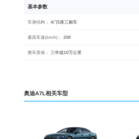
基本参数
车身结构：
4门5座三厢车
最高车速(km/h)：
208
整车质保：
三年或10万公里
实测100-0km/h制动(m)：
工信部综合油耗(L/100km)：
7.6
奥迪A7L相关车型
车身
油箱容积(L)：
73
第二油箱(L)：