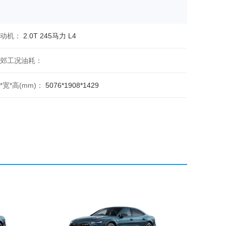
动机：
2.0T 245马力 L4
郊工况油耗：
*宽*高(mm)：
5076*1908*1429
区工况油耗：
方0-100km/h加速(s)：
7.5
质量(kg)：
2400
距(mm)：
3026