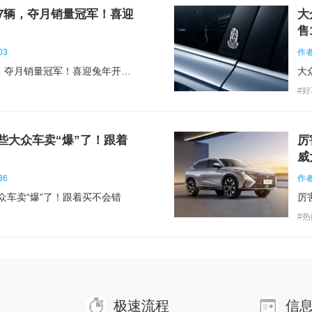
配气机构：
DOHC
压
17辆，夺月销量冠军！喜迎
大
售1
每缸气门数(个)：
4
最
03
作者：
大众朗逸1月热销26917辆，夺月销量冠军！喜迎兔年开门红
大
发动机位置：
最
#
轻混类型：
最
些大众车卖“爆”了！跟着
厉
发动机型号：
DTK
缸
威
缸盖材料：
铝合金
缸
36
作者：
众车卖“爆”了！跟着买不会错
厉
发动机特有技术：
#
车身颜色：
电光蓝, 黑/电光蓝, 黑/恒动灰, 黑/米勒白, 黑/烟熏
车
极速流程
信