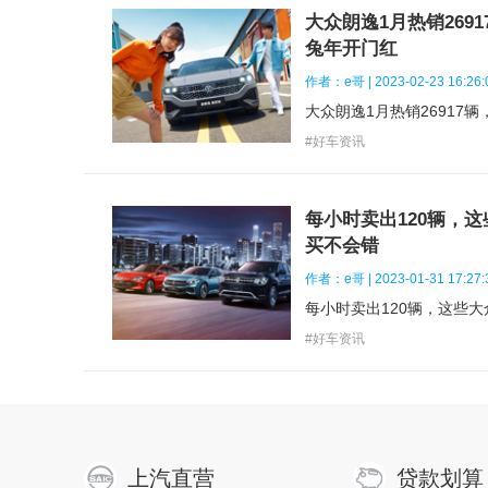
燃料形式：
汽油
大众朗逸1月热销269
兔年开门红
供油方式：
直喷
作者：e哥 | 2023-02-23 16:26:
环保标准：
国6
#好车资讯
最大功率转速(rpm)：
5000-6500
每小时卖出120辆，这
排量(mL)：
1984
买不会错
气缸数(个)：
4
作者：e哥 | 2023-01-31 17:27:
每小时卖出120辆，这些大
燃油标号：
95号
#好车资讯
车体
内饰颜色：
静谧黑, 奢雅棕, 舒云白, 悠远灰, 挚热红
上汽直营
贷款划算