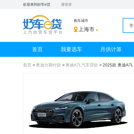
欢迎来到好车e贷
请登录
购车城市
上海市
上 汽 自 营 车 贷 平 台
首页
我要选车
月供计算
首页
奥迪分期付款
奥迪A7L汽车贷款
2025款 奥迪A7L 