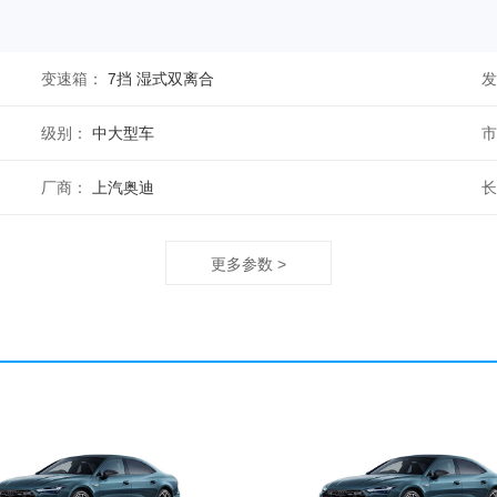
变速箱：
7挡 湿式双离合
发
级别：
中大型车
市
厂商：
上汽奥迪
长
实测油耗(L/100km)：
市
更多参数 >
实测0-100km/h加速(s)：
官
整备质量(kg)：
1920
总
车身材质：
轴