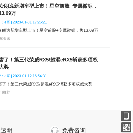
缩比：
众朗逸新增车型上市！星空前脸+专属徽标，
3.09万
大扭矩(N·m)：
370
e哥 | 2023-01-31 17:26:21
众朗逸新增车型上市！星空前脸+专属徽标，售13.09万
大功率(kW)：
180
好车资讯
大马力(Ps)：
245
害了！第三代荣威RX5/超混eRX5斩获多项权
体材料：
铸铁
大奖
径(mm)：
e哥 | 2023-01-12 16:54:31
害了！第三代荣威RX5/超混eRX5斩获多项权威大奖
热门推荐
顶型式：
息透明
免费咨询