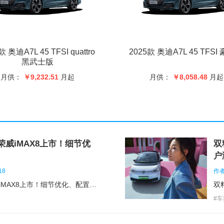
后轮距(mm)：
1629
行
后备厢内部尺寸(mm)：
高
款 奥迪A7L 45 TFSI quattro
2025款 奥迪A7L 45 TFSI
后备厢最大容积(L)：
最
黑武士版
月供：
￥9,232.51
月起
月供：
￥8,058.48
月起
宽度(mm)：
1908
后
货箱尺寸(mm)：
行
行李厢容积(L)：
款荣威iMAX8上市！细节优
双
户
18
作者：
进气形式：
涡轮增压
气
售18.58万起，2023款荣威iMAX8上市！细节优化、配置升级
#
最大扭矩转速(rpm)：
1600-4300
气