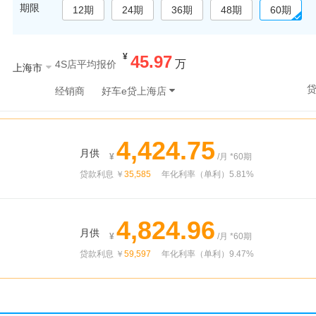
期限
12期
24期
36期
48期
60期
¥
45.97
万
4S店平均报价
上海市
经销商
好车e贷上海店
4,424.75
月供
¥
/月 *
60
期
贷款利息 ￥
35,585
年化利率（单利）
5.81
%
4,824.96
月供
¥
/月 *
60
期
贷款利息 ￥
59,597
年化利率（单利）
9.47
%