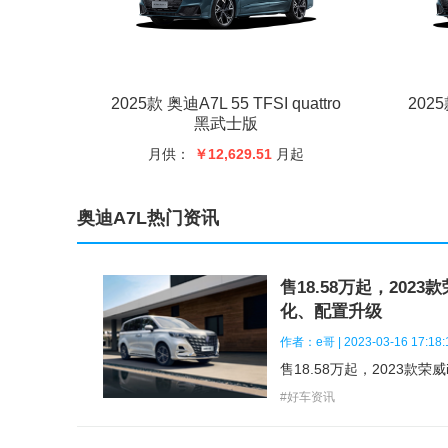
长度(mm)：
5076
开门方式：
2025款 奥迪A7L 55 TFSI quattro
2025
车门数(个)：
4
黑武士版
月供：
￥12,629.51
月起
座位数(个)：
5
行李箱盖开合方式：
奥迪A7L热门资讯
前轮距(mm)：
1644
售18.58万起，2023
发动机
化、配置升级
作者：e哥 | 2023-03-16 17:18:
排量(L)：
2
#好车资讯
行程(mm)：